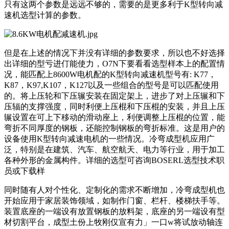
只有这两个参数是远远不够的，需要的是更多利于K型转向减
速机选型计算的参数。
但是在上述的情况下并没有详细的参数要求，所以也不好选择
出详细的型亏进仃能使力，O7N下要看看选型样本上的配置情
况，能匹配上8600W电机配的K型转向减速机型号有: K77，
K87，K97,K107，K127以及一些组合的型号是可以匹配使用
的。将上压轮和下压辗安装在固定架上，进步了对上压辗和下
压辐的支撑强度，同时利便上压棍和下压棍的安装，并且上压
辗设置在可上下移动的滑动座上，利便调整上压棍的位置，能
弯折不同厚度的钢板，还能控制钢板的弯折标准。这是用户的
设备使用K型转向减速电机的一些情况。冷弯成型机应用广
泛，特别是在建筑、汽车、航空航天、电力等行业，用于加工
各种外形的金属构件。详细的选型可咨询BOSERL选型技术职
员或下载样
同时随有人对个性化、定制化的需求不断增加，冷弯成型机也
开始应用于家居装饰领域，如制作门窗、栏杆、楼梯扶手等。
装置底座的一端设有放置钢板的放料架，底座的另一端设有型
材切割平台，成型土份上牧刚仅宣有力」一口w将试放动轴连