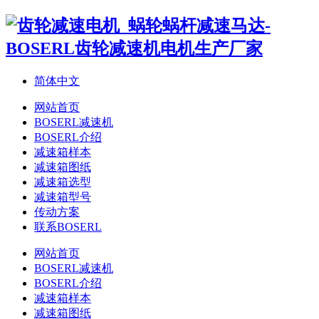
简体中文
网站首页
BOSERL减速机
BOSERL介绍
减速箱样本
减速箱图纸
减速箱选型
减速箱型号
传动方案
联系BOSERL
网站首页
BOSERL减速机
BOSERL介绍
减速箱样本
减速箱图纸