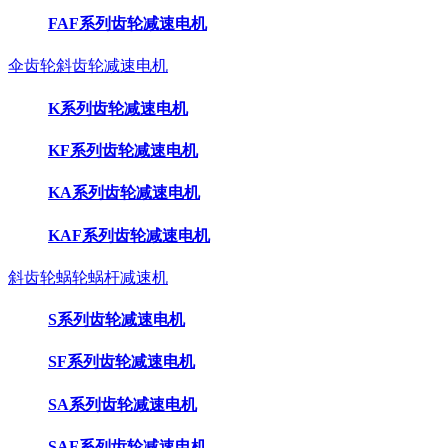
FAF系列齿轮减速电机
伞齿轮斜齿轮减速电机
K系列齿轮减速电机
KF系列齿轮减速电机
KA系列齿轮减速电机
KAF系列齿轮减速电机
斜齿轮蜗轮蜗杆减速机
S系列齿轮减速电机
SF系列齿轮减速电机
SA系列齿轮减速电机
SAF系列齿轮减速电机