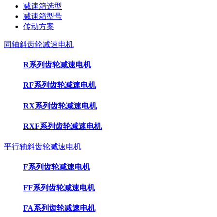
减速箱选型
减速箱型号
传动方案
同轴斜齿轮减速电机
R系列齿轮减速电机
RF系列齿轮减速电机
RX系列齿轮减速电机
RXF系列齿轮减速电机
平行轴斜齿轮减速电机
F系列齿轮减速电机
FF系列齿轮减速电机
FA系列齿轮减速电机