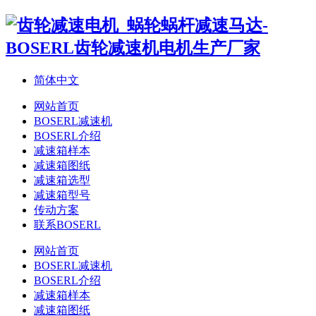
简体中文
网站首页
BOSERL减速机
BOSERL介绍
减速箱样本
减速箱图纸
减速箱选型
减速箱型号
传动方案
联系BOSERL
网站首页
BOSERL减速机
BOSERL介绍
减速箱样本
减速箱图纸