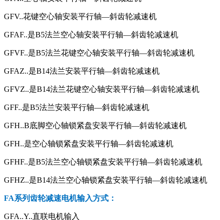
GFV..花键空心轴安装平行轴—斜齿轮减速机
GFAF..是B5法兰空心轴安装平行轴—斜齿轮减速机
GFVF..是B5法兰花键空心轴安装平行轴—斜齿轮减速机
GFAZ..是B14法兰安装平行轴—斜齿轮减速机
GFVZ..是B14法兰花键空心轴安装平行轴—斜齿轮减速机
GFF..是B5法兰安装平行轴—斜齿轮减速机
GFH..B底脚空心轴锁紧盘安装平行轴—斜齿轮减速机
GFH..是空心轴锁紧盘安装平行轴—斜齿轮减速机
GFHF..是B5法兰空心轴锁紧盘安装平行轴—斜齿轮减速机
GFHZ..是B14法兰空心轴锁紧盘安装平行轴—斜齿轮减速机
FA系列齿轮减速电机
输入方式：
GFA..Y..直联电机输入