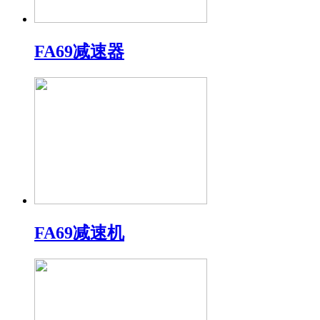
FA69减速器
FA69减速机