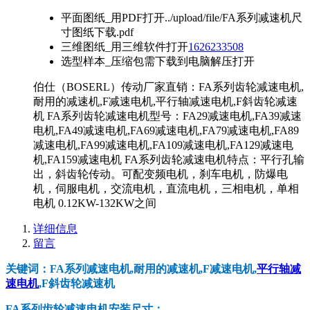
平面图纸_用PDF打开
../upload/file/FA系列减速机尺
寸图纸下载.pdf
三维图纸_用三维软件打开
1626233508
选型样本_压缩包需下载到电脑解压打开
伯仕（BOSERL）传动厂家直销：FA系列齿轮减速电机,
耐用的减速机,F减速电机,平行轴减速电机,F斜齿轮减速
机 FA系列齿轮减速电机型号：FA29减速电机,FA39减速
电机,FA49减速电机,FA69减速电机,FA79减速电机,FA89
减速电机,FA99减速电机,FA109减速电机,FA129减速电
机,FA159减速电机 FA系列齿轮减速电机特点：平行孔输
出，斜齿轮传动。可配变频电机，刹车电机，防爆电
机，伺服电机，交流电机，直流电机，三相电机，单相
电机 0.12KW-132KW之间
详细信息
留言
关键词：
FA系列减速电机
,耐用的减速机,F减速电机,
平行轴减
速电机
,F斜齿轮减速机
FA系列齿轮减速电机安装尺寸：