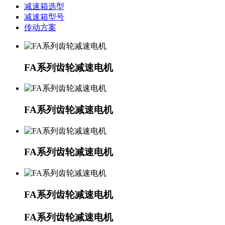
减速箱选型
减速箱型号
传动方案
FA系列齿轮减速电机
FA系列齿轮减速电机
FA系列齿轮减速电机
FA系列齿轮减速电机
FA系列齿轮减速电机