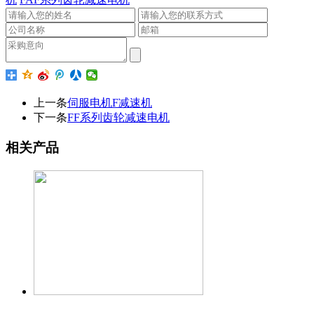
上一条
伺服电机F减速机
下一条
FF系列齿轮减速电机
相关产品