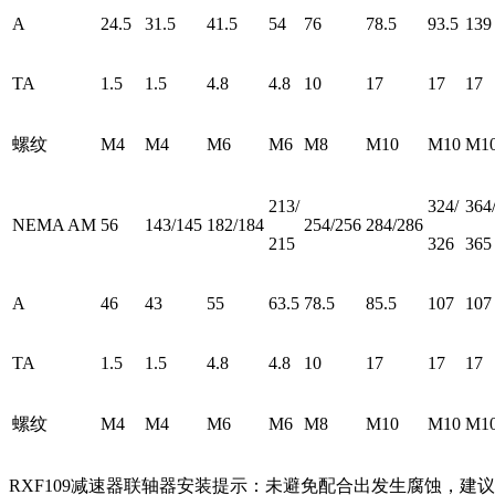
A
24.5
31.5
41.5
54
76
78.5
93.5
139
TA
1.5
1.5
4.8
4.8
10
17
17
17
螺纹
M4
M4
M6
M6
M8
M10
M10
M1
213/
324/
364
NEMA AM
56
143/145
182/184
254/256
284/286
215
326
365
A
46
43
55
63.5
78.5
85.5
107
107
TA
1.5
1.5
4.8
4.8
10
17
17
17
螺纹
M4
M4
M6
M6
M8
M10
M10
M1
RXF109减速器联轴器安装提示：未避免配合出发生腐蚀，