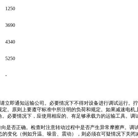
1250
3690
4340
5250
-
损坏请立即通知运输公司。必要情况下不得对设备进行调试运行。
的规定。原则上要遵守标准中所注明的负荷和规定。如果减速电
度斜角。必要情况下，应使用相应的、有足够承载力的运输工具。调
检查转向是否正确。检查时注意转动过程中是否产生异常摩擦声。
的变化（例如升温、噪音、震动），则必须在可疑情况下关闭减