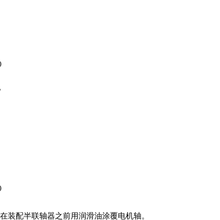
0
/
0
建议在装配半联轴器之前用润滑油涂覆电机轴。