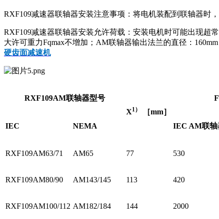
RXF109减速器联轴器安装注意事项：将电机装配到联轴器
RXF109减速器联轴器安装允许荷载：安装电机时可能出现超
大许可重力Fqmax不增加；AM联轴器输出法兰的直径：160
硬齿面减速机
RXF109AM联轴器型号
F
1）
X
［mm］
IEC
NEMA
IEC AM联
RXF109AM63/71
AM65
77
530
RXF109AM80/90
AM143/145
113
420
RXF109AM100/112
AM182/184
144
2000