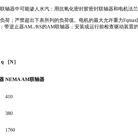
时，联轴器中可能渗人水汽；用抗氧化密封胶密封联轴器和电机法
常负荷；严禁超出下表所列的负荷值。电机的最大允许重力Fqma
mm；带逆止器AM../RS的AM联轴器；安装或运行前检查驱动装
 q ［N］
轴器
NEMA AM联轴器
410
380
1760