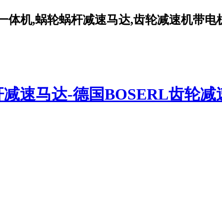
一体机,蜗轮蜗杆减速马达,齿轮减速机带电机2