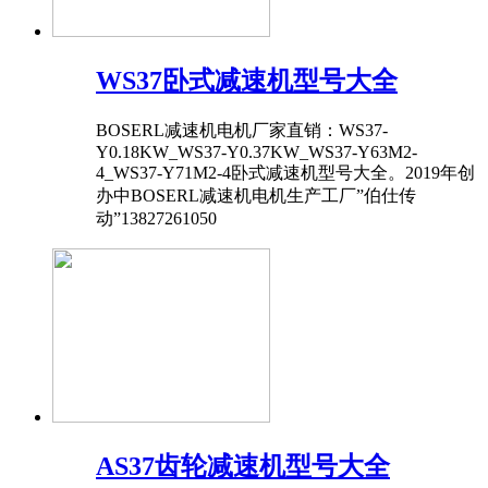
WS37卧式减速机型号大全
BOSERL减速机电机厂家直销：WS37-
Y0.18KW_WS37-Y0.37KW_WS37-Y63M2-
4_WS37-Y71M2-4卧式减速机型号大全。2019年创
办中BOSERL减速机电机生产工厂”伯仕传
动”13827261050
AS37齿轮减速机型号大全