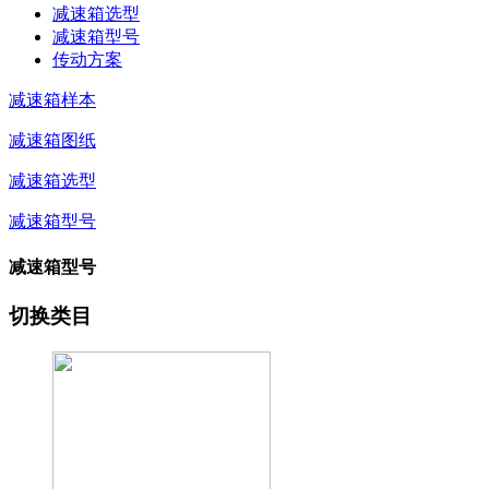
减速箱选型
减速箱型号
传动方案
减速箱样本
减速箱图纸
减速箱选型
减速箱型号
减速箱型号
切换类目