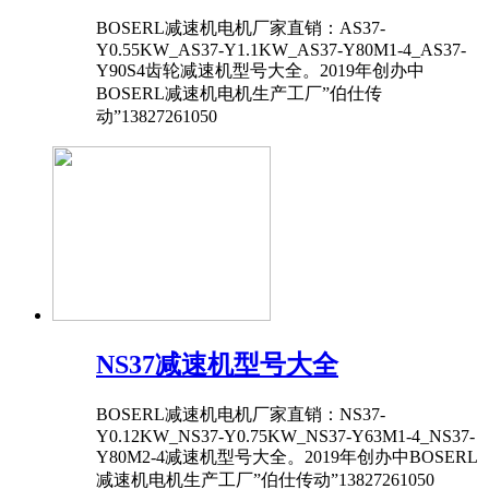
BOSERL减速机电机厂家直销：AS37-
Y0.55KW_AS37-Y1.1KW_AS37-Y80M1-4_AS37-
Y90S4齿轮减速机型号大全。2019年创办中
BOSERL减速机电机生产工厂”伯仕传
动”13827261050
NS37减速机型号大全
BOSERL减速机电机厂家直销：NS37-
Y0.12KW_NS37-Y0.75KW_NS37-Y63M1-4_NS37-
Y80M2-4减速机型号大全。2019年创办中BOSERL
减速机电机生产工厂”伯仕传动”13827261050