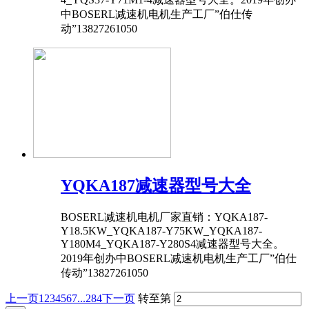
中BOSERL减速机电机生产工厂”伯仕传
动”13827261050
YQKA187减速器型号大全
BOSERL减速机电机厂家直销：YQKA187-
Y18.5KW_YQKA187-Y75KW_YQKA187-
Y180M4_YQKA187-Y280S4减速器型号大全。
2019年创办中BOSERL减速机电机生产工厂”伯仕
传动”13827261050
上一页
1
2
3
4
5
6
7
...284
下一页
转至第