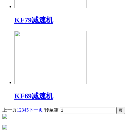
KF79减速机
KF69减速机
上一页
1
2
3
4
5
下一页
转至第