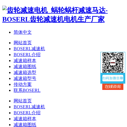
简体中文
网站首页
BOSERL减速机
BOSERL介绍
减速箱样本
减速箱图纸
减速箱选型
减速箱型号
传动方案
联系BOSERL
网站首页
BOSERL减速机
BOSERL介绍
减速箱样本
减速箱图纸