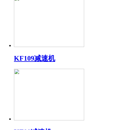
KF109减速机