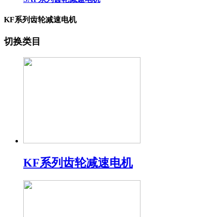
KF系列齿轮减速电机
切换类目
KF系列齿轮减速电机