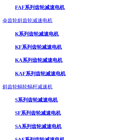
FAF系列齿轮减速电机
伞齿轮斜齿轮减速电机
K系列齿轮减速电机
KF系列齿轮减速电机
KA系列齿轮减速电机
KAF系列齿轮减速电机
斜齿轮蜗轮蜗杆减速机
S系列齿轮减速电机
SF系列齿轮减速电机
SA系列齿轮减速电机
SAF系列齿轮减速电机