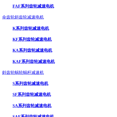
FAF系列齿轮减速电机
伞齿轮斜齿轮减速电机
K系列齿轮减速电机
KF系列齿轮减速电机
KA系列齿轮减速电机
KAF系列齿轮减速电机
斜齿轮蜗轮蜗杆减速机
S系列齿轮减速电机
SF系列齿轮减速电机
SA系列齿轮减速电机
SAF系列齿轮减速电机