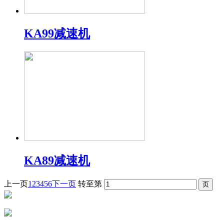
KA99减速机
KA89减速机
上一页
1
2
3
4
5
6
下一页
转至第