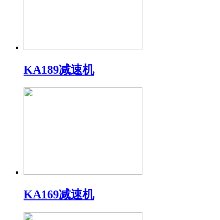
KA189减速机
KA169减速机