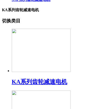
KA系列齿轮减速电机
切换类目
KA系列齿轮减速电机